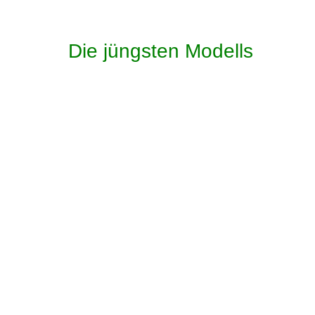
Die jüngsten Modells
IMG_1227_1_1
IMG_1282_1_1
IMG_1280_1
IMG_1220_1
IMG_2660
IMG_2658
IMG_2656
IMG_2650
IMG_2644