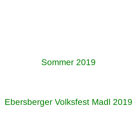
Petra u Patricia
Petra u Patricia
Petra u Patricia
Patricia u Freundin
Sommer 2019
Sandra Hoege
Sandra & Petra
Ebersberger Volksfest Madl 2019
Veronika, Anna, Petra
Petra, Veronika, Anna