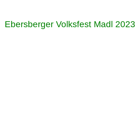
neu 1
Ebersberger Volksfest Madl 2023
20230814_223254
IMG_20230815_101136_466
IMG_20230815_101633_346
IMG_20230815_100507_180[1]
IMG_20230815_101959_356
IMG_20230815_102357_598
20230818_132008
20230818_203329