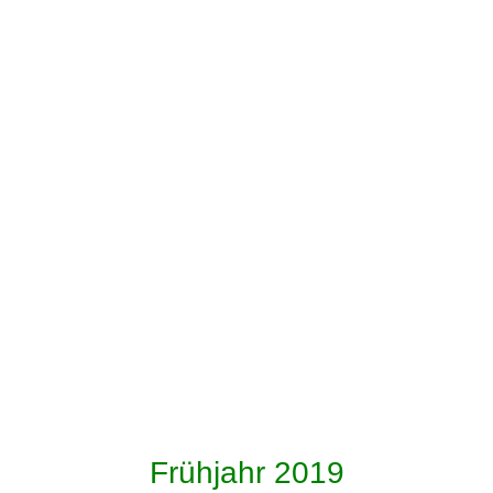
Patricia & Lu mit Brauteltern
Patricia & Lu mit Brauteltern
Patricia & Lu
Amy & Hans
Amy & Hans
Amy & Patricia
Amy & Patricia
JustMarried Sophie & Stefan
JustMarried Sophie & Stefan
JustMarried Sophie & Stefan
20220709_154718
Frühjahr 2019