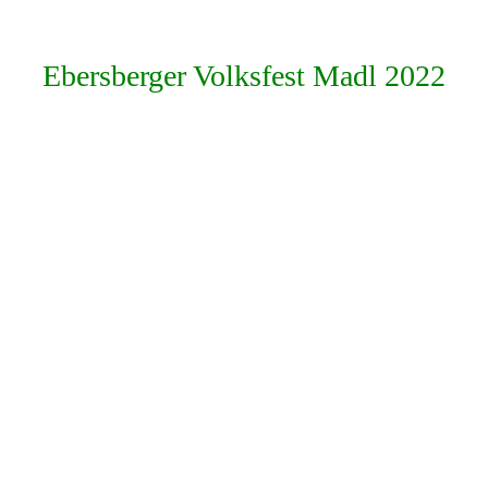
Ebersberger Volksfest Madl 2022
20220817_140949
IMG-20220816-WA0003
20220902_165838
20220915_175134
20220929_221627
IMG-20220816-WA0002
20220829_180426
20220922_152441
neu 2