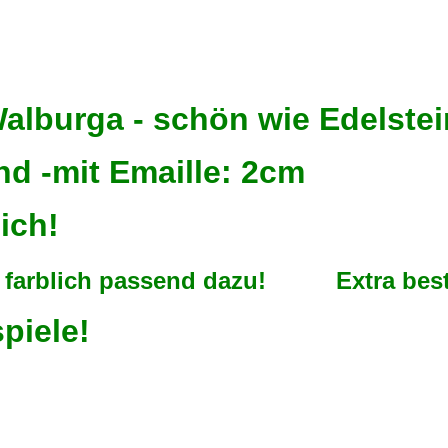
Walburga - schön wie Edelste
in-rund -mit Emaille:
ich!
e farblich passend dazu! Extra best
piele!
Anhänge