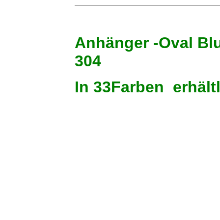
Anhänger -Oval B
304
In 33Farben erhält
Meergrün
Pastellgrün
Kirschrot