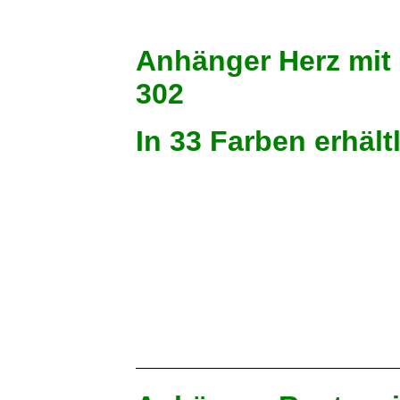
Anhänger Herz 
302
In 33 Farb
Violett
Kirschrot
Grasgrün