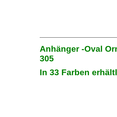
Braun Mel.
Grasgrün
Apricot
Anhänger -Oval Or
305
In 33 Farben erhält
Rosa
Mittelblau