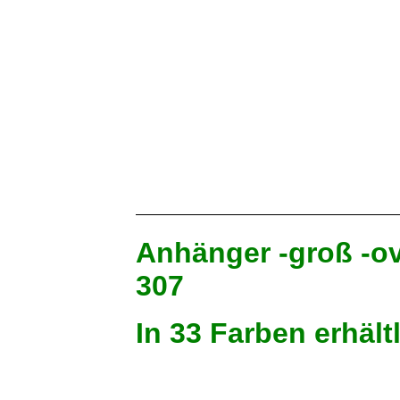
Moosgrün
Hellblau
Violett
Brombeere
Anhänger -groß -
307
In 33 Farben erhält