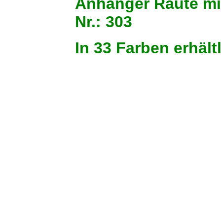
Anhänger Raut
Nr.: 303
In 33 Farben erhält
Minze
Helltürkis
Violett
Meerblau
Hell Obergine
Himbeere