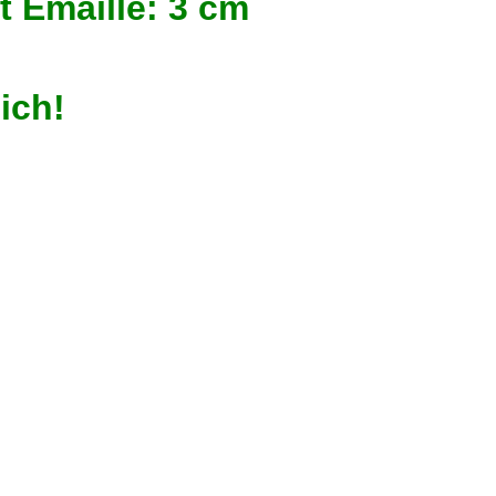
e mit Emaille: 3 cm A
lich!