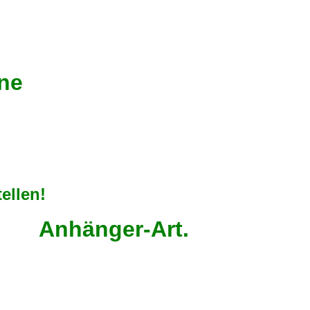
ine
 2cm
ellen!
r-Art.