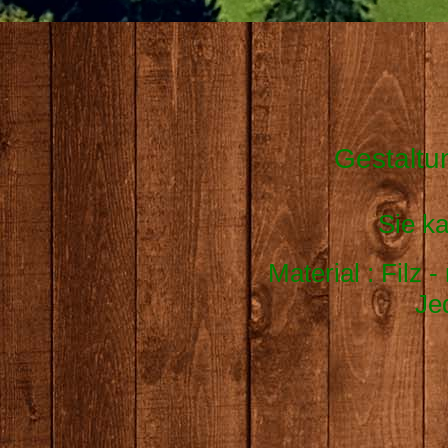
Gestaltu
Sie k
Material : Filz 
Je