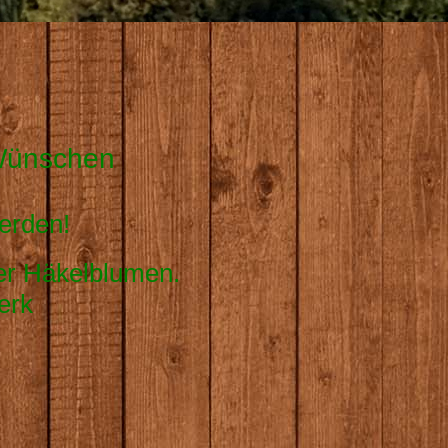
 Wünschen
erden!
oder Häkelblumen.
erk