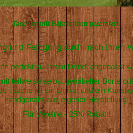
Taschen mit Häkelblüten patentiert.
ng und Fertigung auch nach Ihren
ann perfekt zu Ihrem Dirndl angepasst w
- mit teilweise selbst gehäkelter Borte 
de Tasche ist ein Unikat und ein Kunstw
handgenäht-aus eigener Herstellung!
Für Vereine - 25% Rabatt!